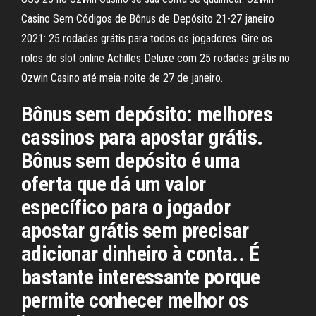
Casino Sem Códigos de Bônus de Depósito 21-27 janeiro
2021: 25 rodadas grátis para todos os jogadores. Gire os
rolos do slot online Achilles Deluxe com 25 rodadas grátis no
Ozwin Casino até meia-noite de 27 de janeiro.
Bônus sem depósito: melhores
cassinos para apostar grátis.
Bônus sem depósito é uma
oferta que dá um valor
específico para o jogador
apostar grátis sem precisar
adicionar dinheiro à conta.. É
bastante interessante porque
permite conhecer melhor os