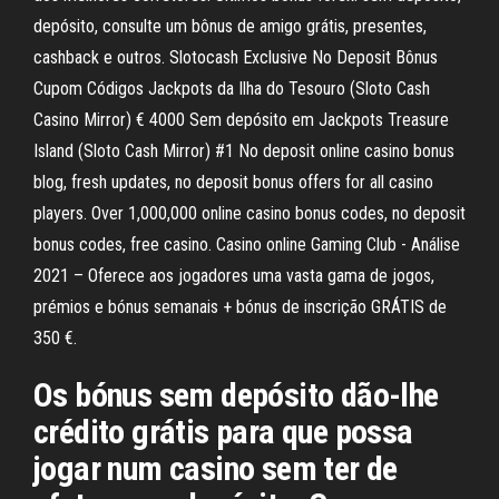
depósito, consulte um bônus de amigo grátis, presentes,
cashback e outros. Slotocash Exclusive No Deposit Bônus
Cupom Códigos Jackpots da Ilha do Tesouro (Sloto Cash
Casino Mirror) € 4000 Sem depósito em Jackpots Treasure
Island (Sloto Cash Mirror) #1 No deposit online casino bonus
blog, fresh updates, no deposit bonus offers for all casino
players. Over 1,000,000 online casino bonus codes, no deposit
bonus codes, free casino. Casino online Gaming Club - Análise
2021 – Oferece aos jogadores uma vasta gama de jogos,
prémios e bónus semanais + bónus de inscrição GRÁTIS de
350 €.
Os bónus sem depósito dão-lhe
crédito grátis para que possa
jogar num casino sem ter de