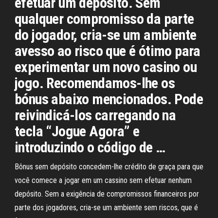
efetuar um depósito. Sem
qualquer compromisso da parte
do jogador, cria-se um ambiente
avesso ao risco que é ótimo para
experimentar um novo casino ou
jogo. Recomendamos-lhe os
bónus abaixo mencionados. Pode
reivindicá-los carregando na
tecla “Jogue Agora” e
introduzindo o código de …
Bônus sem depósito concedem-lhe crédito de graça para que
você comece a jogar em um cassino sem efetuar nenhum
depósito. Sem a exigência de compromissos financeiros por
parte dos jogadores, cria-se um ambiente sem riscos, que é