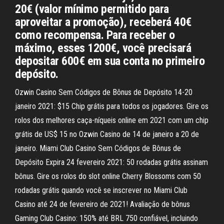
20€ (valor mínimo permitido para
aproveitar a promoção), receberá 40€
como recompensa. Para receber o
máximo, esses 1200€, você precisará
depositar 600€ em sua conta no primeiro
depósito.
Ozwin Casino Sem Códigos de Bônus de Depósito 14-20
janeiro 2021: $15 Chip grátis para todos os jogadores. Gire os
rolos dos melhores caça-níqueis online em 2021 com um chip
grátis de US$ 15 no Ozwin Casino de 14 de janeiro a 20 de
janeiro. Miami Club Casino Sem Códigos de Bônus de
Depósito Expira 24 fevereiro 2021: 50 rodadas grátis assinam
bônus. Gire os rolos do slot online Cherry Blossoms com 50
rodadas grátis quando você se inscrever no Miami Club
Casino até 24 de fevereiro de 2021! Avaliação de bônus
Gaming Club Casino: 150% até BRL 750 confiável, incluindo