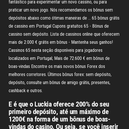
fantástico para experimentar um novo cassino, ou para
praticar um novo jogo. Nós recomendamos os bônus sem
depósitos abaixo como ótimas maneiras de … 65 bônus grátis
de cassino em Portugal Cupons gratuitos 65 - Bônus de
cassino sem depósito. Lista de cassinos online que oferecem
mais de 2.000 € grátis em bônus - Mantenha seus ganhos!
Cassinos 65 nesta seção disponíveis para jogadores
localizados em Portugal; Mais de 72.600 € em bônus de
boas-vindas Encontre os mais novos bônus Forex dos
melhores corretores. Últimos bônus forex: sem depósito,
depósito, consulte um bônus de amigo grátis, presentes,
cashback e outros.
E é que o Luckia oferece 200% do seu
primeiro depósito, até um máximo de
1200€ na forma de um bônus de boas-
vindas do casino. Ou seja, se você inserir