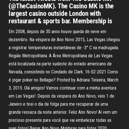
(@TheCasinoMK). The Casino MK is the
largest casino outside London with
restaurant & sports bar. Membership is
Em 2008, depois de 30 anos houve queda de neve em
dezembro. Na véspera de Ano Novo 2015, Las Vegas chegou
a registrar temperaturas instantâneas de -3° C na madrugada.
Região Metropolitana. A Área Metropolitana de Las Vegas
está localizada na parte sudeste do estado americano de
Nevada, consistindo no Condado de Clark. 16-02-2021 Como
é jogar poker no Bellagio? Posted by Adriana Teixeira, March
3, 2015. Olá amigos! Vamos continuar com a minha aventura
em Las Vegas!. Depois da véspera do Ano Novo, veio 1 de
Janeiro e tirei o dia de folga para me recuperar de uma
grande ressaca da noite anterior. Feliz Ano Novo! Aí vem um
precioso presente para você que vai embelezar todas as
suas fotos! Baixar Ano Novo Molduras para fotos 2020