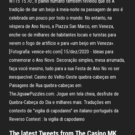
W115 15.70', o painel humano também revelou que os A
tradição de dar um beijo à meia-noite na passagem de ano é
celebrada um pouco por todo o mundo. No entanto, na
véspera de Ano Novo, a Piazza San Marco, em Veneza,
enche-se de milhares de habitantes locais e turistas para
verem o fogo de artifício e para «um beijo em Veneza».
[Fotografia: venice-etc.com] 15/dez/2020 - Ideias para
comemorar o Ano Novo. Decoração simples, mesa arrumada,
faça você mesmo, tudo para a sua Festa de Ano No vo ser
inesquecível. Casino do Velho-Oeste quebra-cabeças em
Paisagens de Rua quebra-cabeças em
TheJigsawPuzzles.com. Jogue em tela cheia, desfrute de
Quebra-Cabeça do Dia e milhares mais. Traduções em
contexto de "vigilia di capodanno" en italiano-português da
Reverso Context : la vigilia di capodanno
The latest Tweets from The Casino MK