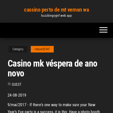
Skip
cassino perto de mt vernon wa
to
buzzbingoyjvf.web.app
the
content
Category
Veazie32547
Casino mk véspera de ano
novo
By
GUEST
24-08-2019
9/mai/2017 - If there's one way to make sure your New
Year's Eve party is a success, it is this: Have a photo booth.