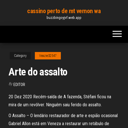
Skip
cassino perto de mt vernon wa
to
buzzbingoyjvf.web.app
the
content
Category
Veazie32547
Arte do assalto
By
EDITOR
20 Dez 2020 Recém-saída de A fazenda, Stéfani ficou na
mira de um revólver. Ninguém saiu ferido do assalto.
O Assalto – O lendário restaurador de arte e espião ocasional
Gabriel Allon está em Veneza a restaurar um retábulo de