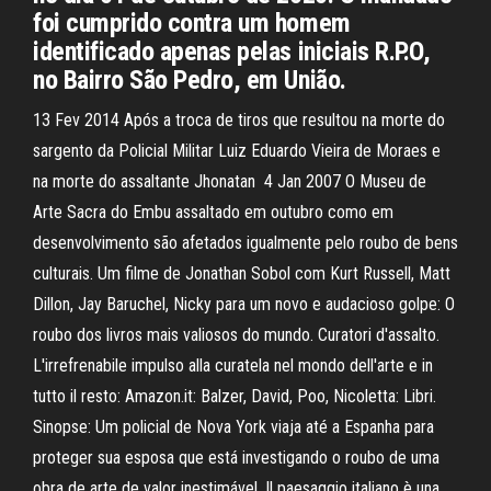
foi cumprido contra um homem
identificado apenas pelas iniciais R.P.O,
no Bairro São Pedro, em União.
13 Fev 2014 Após a troca de tiros que resultou na morte do
sargento da Policial Militar Luiz Eduardo Vieira de Moraes e
na morte do assaltante Jhonatan 4 Jan 2007 O Museu de
Arte Sacra do Embu assaltado em outubro como em
desenvolvimento são afetados igualmente pelo roubo de bens
culturais. Um filme de Jonathan Sobol com Kurt Russell, Matt
Dillon, Jay Baruchel, Nicky para um novo e audacioso golpe: O
roubo dos livros mais valiosos do mundo. Curatori d'assalto.
L'irrefrenabile impulso alla curatela nel mondo dell'arte e in
tutto il resto: Amazon.it: Balzer, David, Poo, Nicoletta: Libri.
Sinopse: Um policial de Nova York viaja até a Espanha para
proteger sua esposa que está investigando o roubo de uma
obra de arte de valor inestimável. Il paesaggio italiano è una