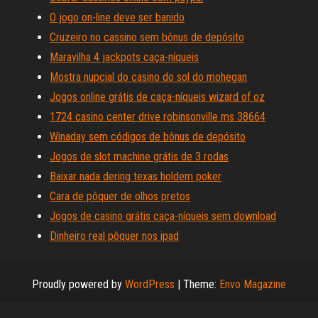
O jogo on-line deve ser banido
Cruzeiro no cassino sem bônus de depósito
Maravilha 4 jackpots caça-níqueis
Mostra nupcial do casino do sol do mohegan
Jogos online grátis de caça-níqueis wizard of oz
1724 casino center drive robinsonville ms 38664
Winaday sem códigos de bônus de depósito
Jogos de slot machine grátis de 3 rodas
Baixar nada dering texas holdem poker
Cara de pôquer de olhos pretos
Jogos de casino grátis caça-níqueis sem download
Dinheiro real pôquer nos ipad
Proudly powered by
WordPress
|
Theme:
Envo Magazine