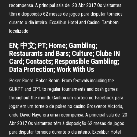
recompensa. A principal sala de 20 Abr 2017 Os visitantes
têm à disposição 62 mesas de jogos para disputar torneios
durante o dia inteiro. Excalibur Hotel and Casino. Também
localizado
EN; 中文; PT; Home; Gambling;
Restaurants and Bars; Culture; Clube IN
Card; Contacts; Responsible Gambling;
Data Protection; Work With Us
Poker Room. Poker Room. From festivals including the
GUKPT and EPT. to regular tournaments and cash games
throughout the month. Ganhou um sorteio no Facebook para
jogar em um torneio de poker no casino Grosvenor Victoria,
onde David Haye era uma recompensa. A principal sala de 20
Abr 2017 Os visitantes têm à disposição 62 mesas de jogos
para disputar torneios durante o dia inteiro. Excalibur Hotel