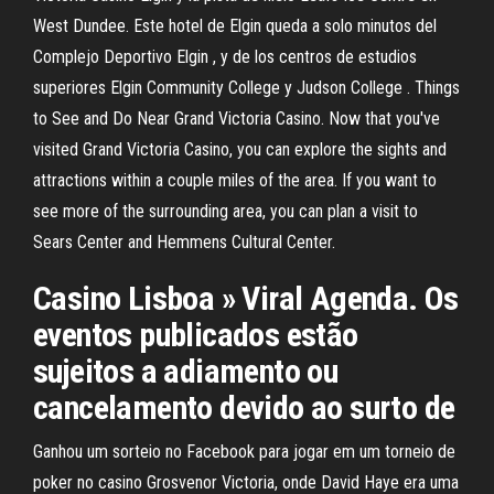
West Dundee. Este hotel de Elgin queda a solo minutos del
Complejo Deportivo Elgin , y de los centros de estudios
superiores Elgin Community College y Judson College . Things
to See and Do Near Grand Victoria Casino. Now that you've
visited Grand Victoria Casino, you can explore the sights and
attractions within a couple miles of the area. If you want to
see more of the surrounding area, you can plan a visit to
Sears Center and Hemmens Cultural Center.
Casino Lisboa » Viral Agenda. Os
eventos publicados estão
sujeitos a adiamento ou
cancelamento devido ao surto de
Ganhou um sorteio no Facebook para jogar em um torneio de
poker no casino Grosvenor Victoria, onde David Haye era uma