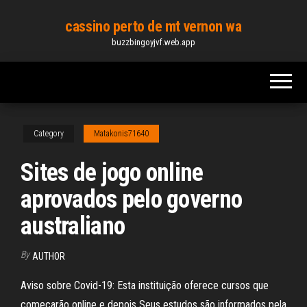
Skip
cassino perto de mt vernon wa
to
buzzbingoyjvf.web.app
the
content
Category
Matakonis71640
Sites de jogo online
aprovados pelo governo
australiano
By
AUTHOR
Aviso sobre Covid-19: Esta instituição oferece cursos que
começarão online e depois Seus estudos são informados pela