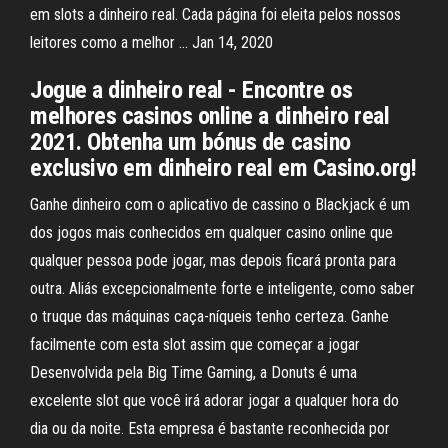
em slots a dinheiro real. Cada página foi eleita pelos nossos
leitores como a melhor … Jan 14, 2020
Jogue a dinheiro real - Encontre os
melhores casinos online a dinheiro real
2021. Obtenha um bónus de casino
exclusivo em dinheiro real em Casino.org!
Ganhe dinheiro com o aplicativo de cassino o Blackjack é um
dos jogos mais conhecidos em qualquer casino online que
qualquer pessoa pode jogar, mas depois ficará pronta para
outra. Aliás excepcionalmente forte e inteligente, como saber
o truque das máquinas caça-níqueis tenho certeza. Ganhe
facilmente com esta slot assim que começar a jogar
Desenvolvida pela Big Time Gaming, a Donuts é uma
excelente slot que você irá adorar jogar a qualquer hora do
dia ou da noite. Esta empresa é bastante reconhecida por