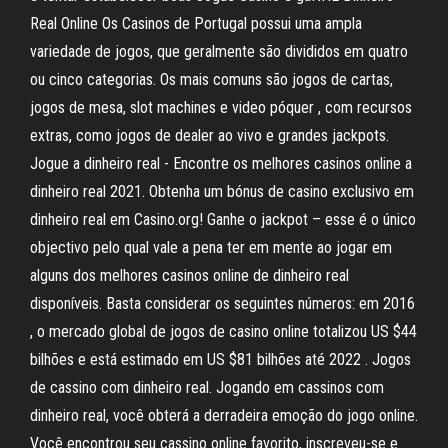
Real Online Os Casinos de Portugal possui uma ampla
variedade de jogos, que geralmente são divididos em quatro
ou cinco categorias. Os mais comuns são jogos de cartas,
jogos de mesa, slot machines e video póquer , com recursos
extras, como jogos de dealer ao vivo e grandes jackpots.
Jogue a dinheiro real - Encontre os melhores casinos online a
dinheiro real 2021. Obtenha um bónus de casino exclusivo em
dinheiro real em Casino.org! Ganhe o jackpot – esse é o único
objectivo pelo qual vale a pena ter em mente ao jogar em
alguns dos melhores casinos online de dinheiro real
disponíveis. Basta considerar os seguintes números: em 2016
, o mercado global de jogos de casino online totalizou US $44
bilhões e está estimado em US $81 bilhões até 2022 . Jogos
de cassino com dinheiro real. Jogando em cassinos com
dinheiro real, você obterá a derradeira emoção do jogo online.
Você encontrou seu cassino online favorito, inscreveu-se e