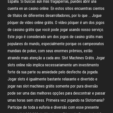
España. Si buscas aún más tragaperras, puedes abrir una
cuenta en un casino online. En estos sitios encuentras cientos
de títulos de diferentes desarrolladores, por lo que … Jogue
pôquer de vídeo online grátis. O vídeo pôquer é um dos jogos
de cassino grátis que você pode jogar usando nosso serviço.
Este jogo é considerado um dos jogos de casino grátis mais
populares do mundo, especialmente porque os campeonatos
mundiais de poker, com seus enormes prêmios, estão
atraindo mais atenção a cada ano. Slot Machines Grátis. Jogar
slots online não implica necessariamente um investimento
forte da sua parte ou ansiedade pelo desfecho da jogada.
Jogar slots é igualmente bastante relaxante e divertido e
jogar nas slot machines grátis somente por pura diversão
pode ser uma das melhores opções para descontrair e passar
umas horas sem stress. Primeira vez jogando na Slotomania?
Participe de toda a euforia e diversão com esse presente