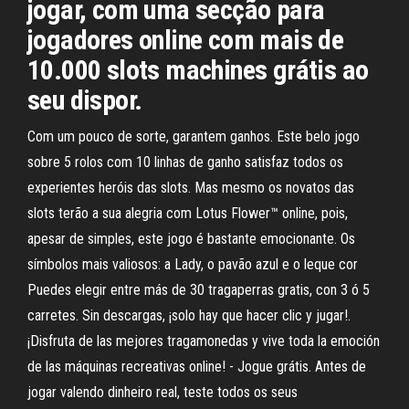
jogar, com uma secção para
jogadores online com mais de
10.000 slots machines grátis ao
seu dispor.
Com um pouco de sorte, garantem ganhos. Este belo jogo
sobre 5 rolos com 10 linhas de ganho satisfaz todos os
experientes heróis das slots. Mas mesmo os novatos das
slots terão a sua alegria com Lotus Flower™ online, pois,
apesar de simples, este jogo é bastante emocionante. Os
símbolos mais valiosos: a Lady, o pavão azul e o leque cor
Puedes elegir entre más de 30 tragaperras gratis, con 3 ó 5
carretes. Sin descargas, ¡solo hay que hacer clic y jugar!.
¡Disfruta de las mejores tragamonedas y vive toda la emoción
de las máquinas recreativas online! - Jogue grátis. Antes de
jogar valendo dinheiro real, teste todos os seus