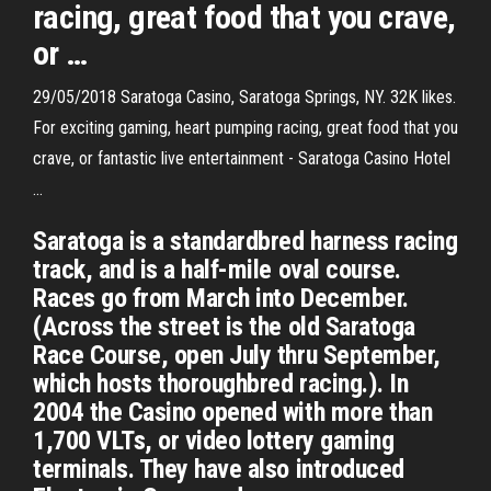
racing, great food that you crave,
or …
29/05/2018 Saratoga Casino, Saratoga Springs, NY. 32K likes.
For exciting gaming, heart pumping racing, great food that you
crave, or fantastic live entertainment - Saratoga Casino Hotel
…
Saratoga is a standardbred harness racing
track, and is a half-mile oval course.
Races go from March into December.
(Across the street is the old Saratoga
Race Course, open July thru September,
which hosts thoroughbred racing.). In
2004 the Casino opened with more than
1,700 VLTs, or video lottery gaming
terminals. They have also introduced