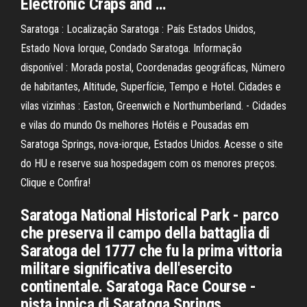
Electronic Craps and …
Saratoga : Localização Saratoga : País Estados Unidos,
Estado Nova Iorque, Condado Saratoga. Informação
disponível : Morada postal, Coordenadas geográficas, Número
de habitantes, Altitude, Superfície, Tempo e Hotel. Cidades e
vilas vizinhas : Easton, Greenwich e Northumberland. - Cidades
e vilas do mundo Os melhores Hotéis e Pousadas em
Saratoga Springs, nova-iorque, Estados Unidos. Acesse o site
do HU e reserve sua hospedagem com os menores preços.
Clique e Confira!
Saratoga National Historical Park - parco
che preserva il campo della battaglia di
Saratoga del 1777 che fu la prima vittoria
militare significativa dell'esercito
continentale. Saratoga Race Course -
pista ippica di Saratoga Springs