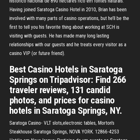
histórico nacional de 890 hectares rico em fontes naturais.
Having joined Saratoga Casino Hotel in 2010, Brian has been
involved with many parts of casino operations, but he’ll be the
first to tell you his favorite thing about working at SCH is
visiting with guests. He has made many long lasting
relationships with our guests and he treats every visitor as a
casino VIP (or future friend).
Best Casino Hotels in Saratoga
Springs on Tripadvisor: Find 266
traveler reviews, 131 candid
photos, and prices for casino
hotels in Saratoga Springs, NY.
Saratoga Casino- VLT slots,electronic tables, Morton's
Steakhouse Saratoga Springs, NOVA YORK. 12866-4253