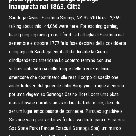
inaugurata nel 1863. Città
Saratoga Casino, Saratoga Springs, NY. 32,610 likes · 2,369
talking about this · 44,066 were here. For exciting gaming,
heart pumping racing, great food La battaglia di Saratoga nel
settembre e ottobre 1777 fu la fase decisiva della cosiddetta
campagna di Saratoga combattuta durante la Guerra
d'indipendenza americana.Lo scontro terminò con una
schiacciante vittoria delle truppe delle tredici colonie
americane che costrinsero alla resa il corpo di spedizione
anglo-tedesco del generale John Burgoyne. Troque a corrida
por uma viagem ao Saratoga Casino Hotel, com uma pista
maravilhosa e corridas ao vivo durante todo o ano, além de
ser um lugar emocionante de conhecer. Parques agradáveis
Se você veio para visitar as fontes, vá direto para o Saratoga
Spa State Park (Parque Estadual Saratoga Spa), um marco