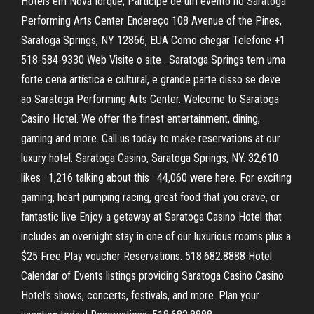
Hotéis em Nova Iorque; Participe de um evento no Saratoga
Performing Arts Center Endereço 108 Avenue of the Pines,
Saratoga Springs, NY 12866, EUA Como chegar Telefone +1
518-584-9330 Web Visite o site . Saratoga Springs tem uma
forte cena artística e cultural, e grande parte disso se deve
ao Saratoga Performing Arts Center. Welcome to Saratoga
Casino Hotel. We offer the finest entertainment, dining,
gaming and more. Call us today to make reservations at our
luxury hotel. Saratoga Casino, Saratoga Springs, NY. 32,610
likes · 1,216 talking about this · 44,060 were here. For exciting
gaming, heart pumping racing, great food that you crave, or
fantastic live Enjoy a getaway at Saratoga Casino Hotel that
includes an overnight stay in one of our luxurious rooms plus a
$25 Free Play voucher Reservations: 518.682.8888 Hotel
Calendar of Events listings providing Saratoga Casino Casino
Hotel's shows, concerts, festivals, and more. Plan your