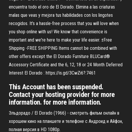
encuentra todo el oro de El Dorado. Elimina a las criaturas
malas que veas y mejora tus habilidades con los lingotes
recogidos. It's a hassle-free process that you will love when
you shop online with us! We know that convenience is
important and we're here to make your life easier. ±Free
Shipping -FREE SHIPPING Items cannot be combined with
other offers except the El Dorado Furniture BLUCard®
Accessory Certificate and the 6, 12, 18 or 24 Month Deferred
Interest El Dorado : https://is.gd/3CwZi6?:7461
This Account has been suspended.
Contact your hosting provider for more
information. for more information.
Эльдорадо / El Dorado (1966) - смотреть фильм онлайн в
хорошем кино на планшете и телефоне с Андроид и Айфон,
полная версия в HD 1080p.