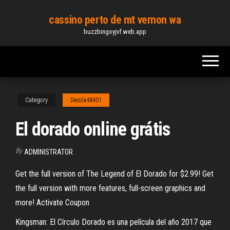
Skip
cassino perto de mt vernon wa
to
buzzbingoyjvf.web.app
the
content
Category
Decola48401
El dorado online grátis
By
ADMINISTRATOR
Get the full version of The Legend of El Dorado for $2.99! Get
the full version with more features, full-screen graphics and
more! Activate Coupon
Kingsman: El Círculo Dorado es una película del año 2017 que